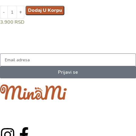
Dodaj U Korpu
3.900
RSD
Prijavi se na naš newsletter
I dobijaj najnovija obaveštenja.
Prijavi se
Minami je porodični projekat koji je izrastao iz ljubavi prema
najmlađima.