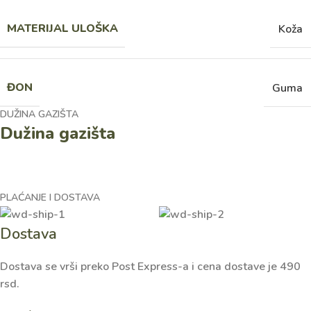
MATERIJAL ULOŠKA
Koža
ĐON
Guma
DUŽINA GAZIŠTA
Dužina gazišta
PLAĆANJE I DOSTAVA
Dostava
Dostava se vrši preko Post Express-a i cena dostave je 490
rsd.