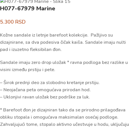
H077-67979 Marine
5.300
RSD
Kožne sandale iz letnje barefoot kolekcije. Pažljivo su
dizajnirane, sa dva podesiva čičak kaiša. Sandale imaju nulti
pad i izuzetno fleksibilan đon.
Sandale imaju zero drop uložak * ravna podloga bez razlike u
visini između prstiju i pete.
– Širok prednji deo za slobodno kretanje prstiju.
– Neojačana peta omogućava prirodan hod.
– Uklonjivi ravan uložak bez podrške za luk.
* Barefoot đon je dizajniran tako da se prirodno prilagođava
obliku stopala i omogućava maksimalan osećaj podloge.
Zahvaljujući tome, stopalo aktivno učestvuje u hodu, uključuju