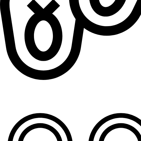
Patofne za dečake