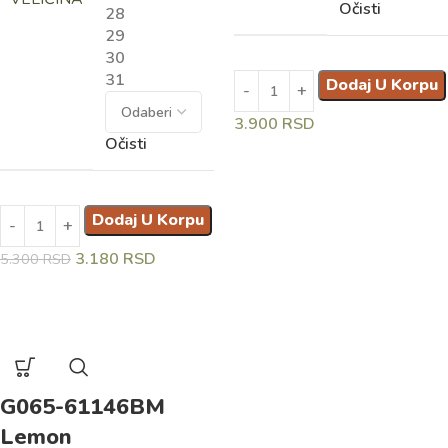
Očisti
28
29
30
31
Dodaj U Korpu
3.900
RSD
Očisti
Dodaj U Korpu
3.180
RSD
5.300
RSD
G065-61146BM
Lemon