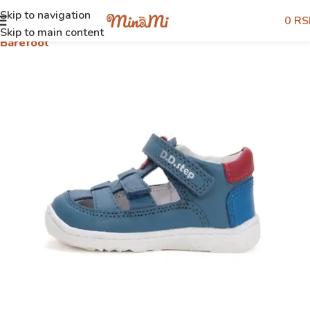
Skip to navigation
0
RS
Početna
Shop
Dečaci
Sandale
Skip to main content
Barefoot