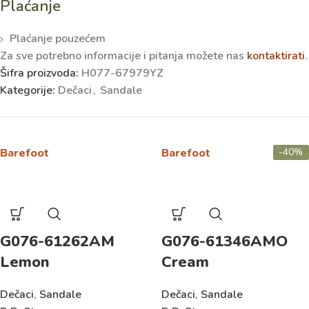
Plaćanje
Plaćanje pouzećem
Za sve potrebno informacije i pitanja možete nas
kontaktirati
.
Šifra proizvoda:
H077-67979YZ
Kategorije:
Dečaci
,
Sandale
Barefoot
Barefoot
-40%
-40%
G076-61262AM
G076-61346AMO
Lemon
Cream
Dečaci
,
Sandale
Dečaci
,
Sandale