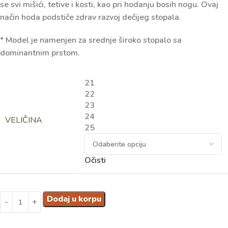
se svi mišići, tetive i kosti, kao pri hodanju bosih nogu. Ovaj
način hoda podstiče zdrav razvoj dečijeg stopala.
* Model je namenjen za srednje široko stopalo sa
dominantnim prstom.
21
22
23
24
VELIČINA
25
Očisti
Dodaj u korpu