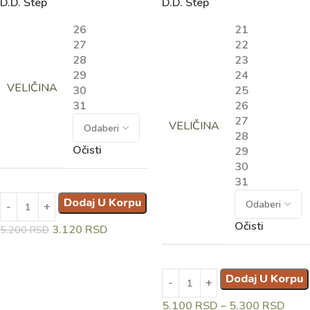
D.D. Step
D.D. Step
26
21
27
22
28
23
29
24
VELIČINA
30
25
31
26
27
VELIČINA
28
Očisti
29
30
31
Dodaj U Korpu
Očisti
3.120
RSD
5.200
RSD
Dodaj U Korpu
5.100
RSD
–
5.300
RSD