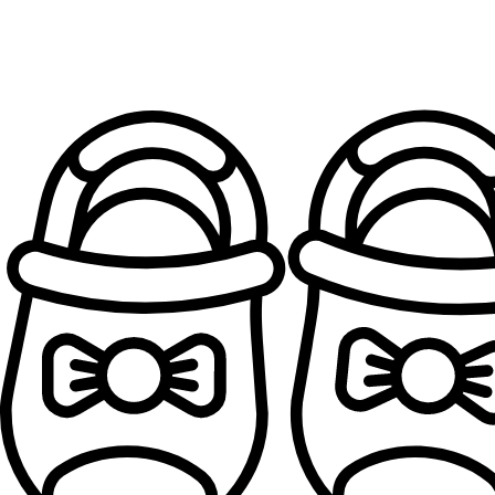
Patofne za devojčice