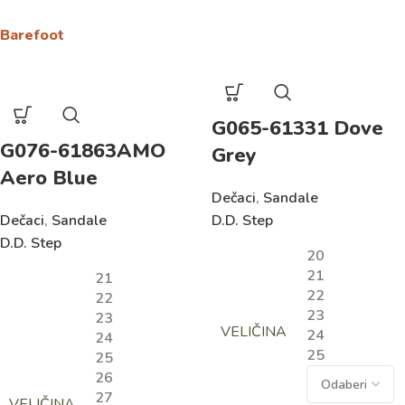
Barefoot
G065-61331 Dove
G076-61863AMO
Grey
Aero Blue
Dečaci
,
Sandale
Dečaci
,
Sandale
D.D. Step
D.D. Step
20
21
21
22
22
23
23
VELIČINA
24
24
25
25
26
27
VELIČINA