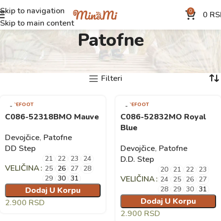
Skip to navigation
0
0
RS
Skip to main content
Patofne
Početna
Shop
Devojčice
Patofne
Prikazano je svih 5 rezultata
Filteri
BAREFOOT
BAREFOOT
C086-52318BMO Mauve
C086-52832MO Royal
Blue
Devojčice
,
Patofne
DD Step
Devojčice
,
Patofne
21
22
23
24
D.D. Step
VELIČINA
25
26
27
28
20
21
22
23
29
30
31
VELIČINA
24
25
26
27
28
29
30
31
Dodaj U Korpu
Dodaj U Korpu
2.900
RSD
2.900
RSD