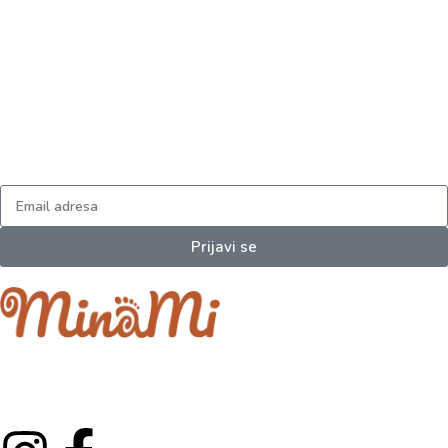
Prijavi se na naš newsletter
I dobijaj najnovija obaveštenja.
Prijavi se
Minami je porodični projekat koji je izrastao iz ljubavi prema
najmlađima.