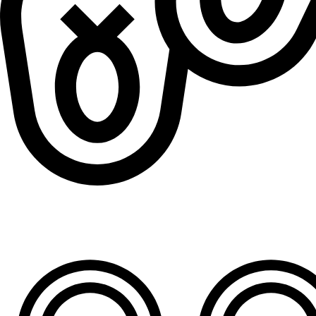
Patofne za dečake