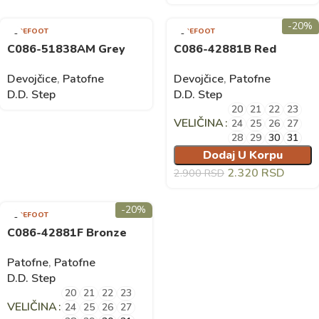
-20%
BAREFOOT
BAREFOOT
C086-51838AM Grey
C086-42881B Red
Devojčice
,
Patofne
Devojčice
,
Patofne
D.D. Step
D.D. Step
20
21
22
23
VELIČINA
24
25
26
27
28
29
30
31
Dodaj U Korpu
2.320
RSD
2.900
RSD
-20%
BAREFOOT
C086-42881F Bronze
Patofne
,
Patofne
D.D. Step
20
21
22
23
VELIČINA
24
25
26
27