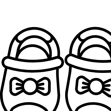
Patofne za devojčice