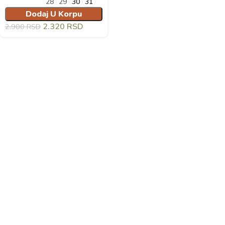
28
29
30
31
Dodaj U Korpu
2.320
RSD
2.900
RSD