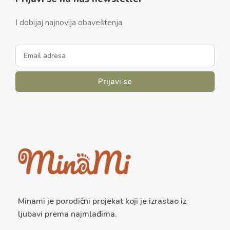
I dobijaj najnovija obaveštenja.
Prijavi se
Minami je porodični projekat koji je izrastao iz
ljubavi prema najmlađima.