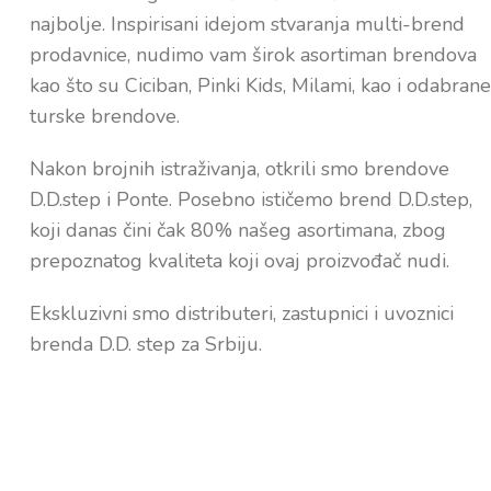
najbolje. Inspirisani idejom stvaranja multi-brend
prodavnice, nudimo vam širok asortiman brendova
kao što su Ciciban, Pinki Kids, Milami, kao i odabrane
turske brendove.
Nakon brojnih istraživanja, otkrili smo brendove
D.D.step i Ponte. Posebno ističemo brend D.D.step,
koji danas čini čak 80% našeg asortimana, zbog
prepoznatog kvaliteta koji ovaj proizvođač nudi.
Ekskluzivni smo distributeri, zastupnici i uvoznici
brenda D.D. step za Srbiju.