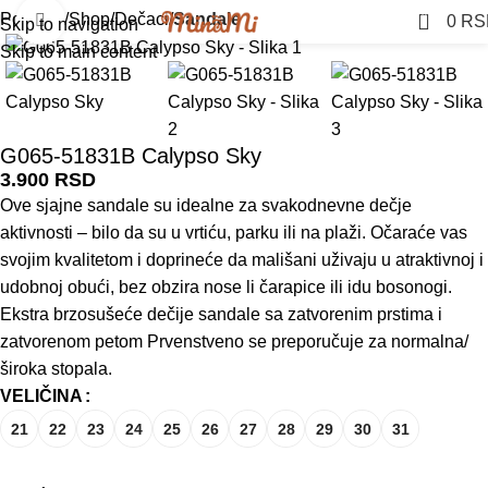
0
Početna
Shop
Dečaci
Sandale
Click to enlarge
0
RS
Skip to navigation
Skip to main content
G065-51831B Calypso Sky
3.900
RSD
Ove sjajne sandale su idealne za svakodnevne dečje
aktivnosti – bilo da su u vrtiću, parku ili na plaži. Očaraće vas
svojim kvalitetom i doprineće da mališani uživaju u atraktivnoj i
udobnoj obući, bez obzira nose li čarapice ili idu bosonogi.
Ekstra brzosušeće dečije sandale sa zatvorenim prstima i
zatvorenom petom Prvenstveno se preporučuje za normalna/
široka stopala.
VELIČINA
21
22
23
24
25
26
27
28
29
30
31