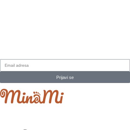
Prijavi se na naš newsletter
I dobijaj najnovija obaveštenja.
Prijavi se
Minami je porodični projekat koji je izrastao iz ljubavi prema
najmlađima.