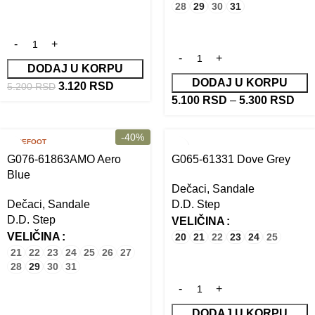
28
29
30
31
DODAJ U KORPU
DODAJ U KORPU
3.120
RSD
5.200
RSD
5.100
RSD
–
5.300
RSD
-40%
BAREFOOT
G076-61863AMO Aero
G065-61331 Dove Grey
Blue
Dečaci
,
Sandale
Dečaci
,
Sandale
D.D. Step
D.D. Step
VELIČINA
VELIČINA
20
21
22
23
24
25
21
22
23
24
25
26
27
28
29
30
31
DODAJ U KORPU