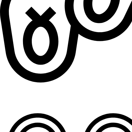
Patofne za dečake