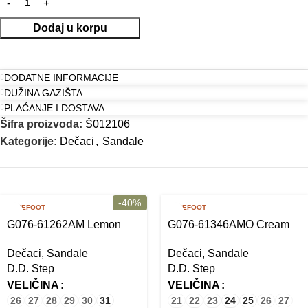
Dodaj u korpu
DODATNE INFORMACIJE
DUŽINA GAZIŠTA
PLAĆANJE I DOSTAVA
Šifra proizvoda:
Š012106
Kategorije:
Dečaci
,
Sandale
-40%
BAREFOOT
BAREFOOT
G076-61262AM Lemon
G076-61346AMO Cream
Dečaci
,
Sandale
Dečaci
,
Sandale
D.D. Step
D.D. Step
VELIČINA
VELIČINA
26
27
28
29
30
31
21
22
23
24
25
26
27