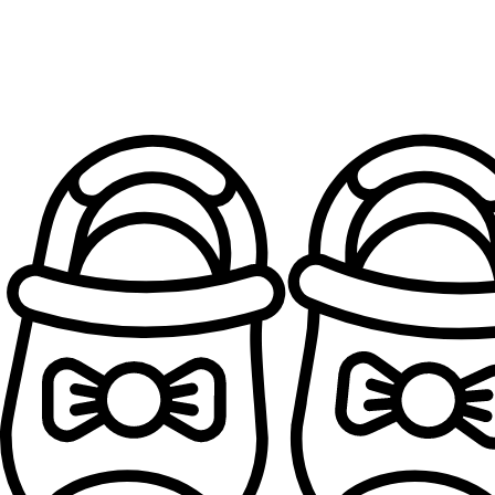
Patofne za devojčice