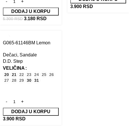
3.900
RSD
DODAJ U KORPU
3.180
RSD
5.300
RSD
G065-61146BM Lemon
Dečaci
,
Sandale
D.D. Step
VELIČINA
20
21
22
23
24
25
26
27
28
29
30
31
DODAJ U KORPU
3.900
RSD