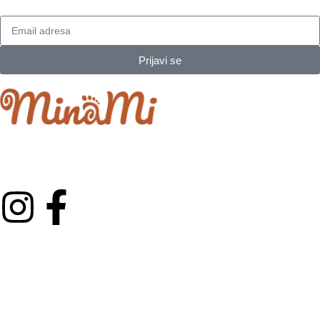
Prijavi se
Minami je porodični projekat koji je izrastao iz ljubavi prema
najmlađima.
Kategorije