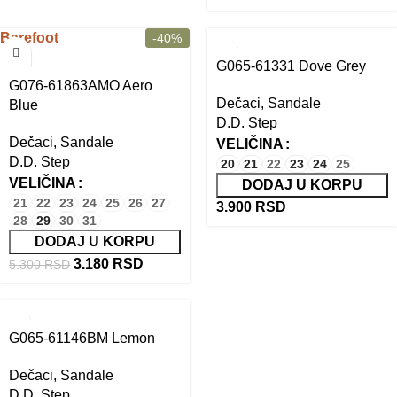
Barefoot
-40%
G065-61331 Dove Grey
G076-61863AMO Aero
Dečaci
,
Sandale
Blue
D.D. Step
Dečaci
,
Sandale
VELIČINA
D.D. Step
20
21
22
23
24
25
VELIČINA
DODAJ U KORPU
21
22
23
24
25
26
27
3.900
RSD
28
29
30
31
DODAJ U KORPU
3.180
RSD
5.300
RSD
G065-61146BM Lemon
Dečaci
,
Sandale
D.D. Step