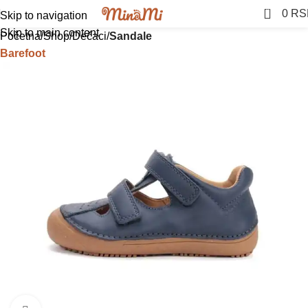
0
0
RS
Skip to navigation
Skip to main content
Početna
Shop
Dečaci
Sandale
Barefoot