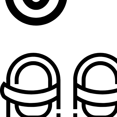
Patofne za dečake