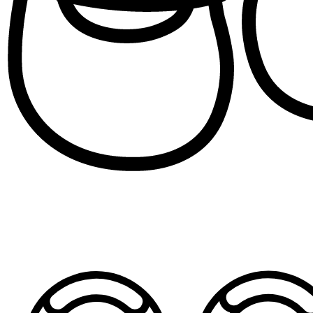
Patofne za devojčice