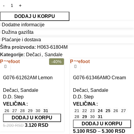
DODAJ U KORPU
Dodatne informacije
Dužina gazišta
Plaćanje i dostava
Šifra proizvoda:
H063-61804M
Kategorije:
Dečaci
,
Sandale
Barefoot
Barefoot
-40%
G076-61262AM Lemon
G076-61346AMO Cream
Dečaci
,
Sandale
Dečaci
,
Sandale
D.D. Step
D.D. Step
VELIČINA
VELIČINA
26
27
28
29
30
31
21
22
23
24
25
26
27
28
29
30
31
DODAJ U KORPU
DODAJ U KORPU
3.120
RSD
5.200
RSD
5.100
RSD
–
5.300
RSD