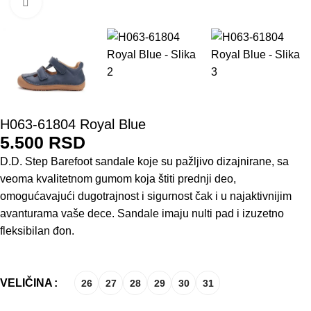
Click to enlarge
H063-61804 Royal Blue
5.500
RSD
D.D. Step Barefoot sandale koje su pažljivo dizajnirane, sa
veoma kvalitetnom gumom koja štiti prednji deo,
omogućavajući dugotrajnost i sigurnost čak i u najaktivnijim
avanturama vaše dece. Sandale imaju nulti pad i izuzetno
fleksibilan đon.
VELIČINA
26
27
28
29
30
31