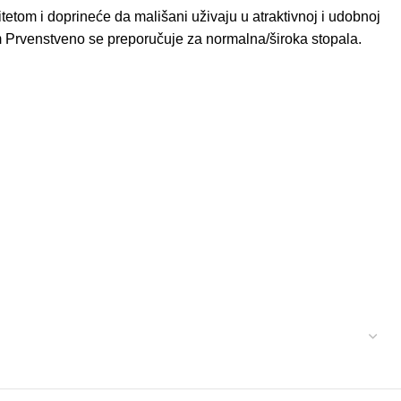
itetom i doprineće da mališani uživaju u atraktivnoj i udobnoj
om Prvenstveno se preporučuje za normalna/široka stopala.