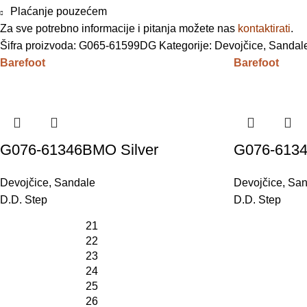
Plaćanje pouzećem
Za sve potrebno informacije i pitanja možete nas
kontaktirati
.
Šifra proizvoda:
G065-61599DG
Kategorije:
Devojčice
,
Sandal
Barefoot
Barefoot
G076-61346BMO Silver
G076-613
Devojčice
,
Sandale
Devojčice
,
San
D.D. Step
D.D. Step
21
22
23
24
25
26