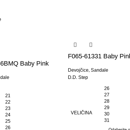
e
F065-61331 Baby Pin
46BMQ Baby Pink
Devojčice
,
Sandale
dale
D.D. Step
26
27
21
28
22
29
23
VELIČINA
30
24
31
25
26