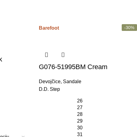
-30%
-30%
Barefoot
k
G076-51995BM Cream
Devojčice
,
Sandale
D.D. Step
26
27
28
29
30
31