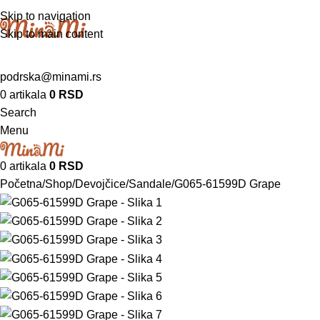
Skip to navigation
Skip to main content
podrska@minami.rs
0
artikala
0
RSD
Search
Menu
0
artikala
0
RSD
Početna
Shop
Devojčice
Sandale
G065-61599D Grape