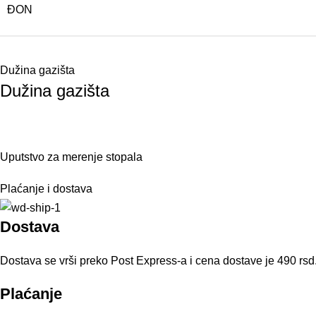
ĐON
Dužina gazišta
Dužina gazišta
Uputstvo za merenje stopala
Plaćanje i dostava
Dostava
Dostava se vrši preko Post Express-a i cena dostave je 490 rsd
Plaćanje