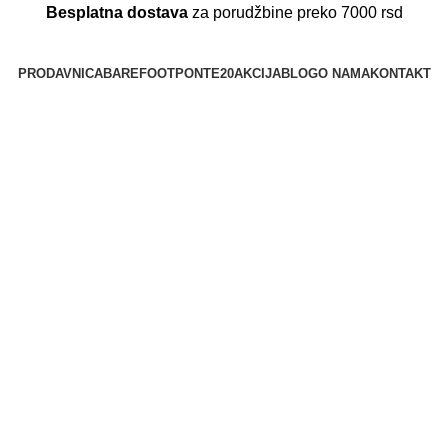
Besplatna dostava
za porudžbine preko 7000 rsd
PRODAVNICA
BAREFOOT
PONTE20
AKCIJA
BLOG
O NAMA
KONTAKT