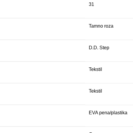
31
Tamno roza
D.D. Step
Tekstil
Tekstil
EVA pena/plastika