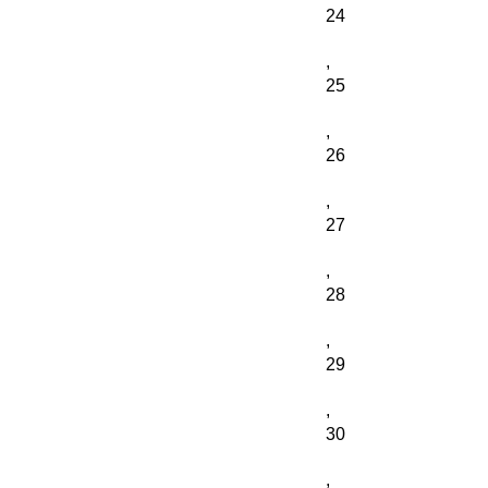
24
,
25
,
26
,
27
,
28
,
29
,
30
,