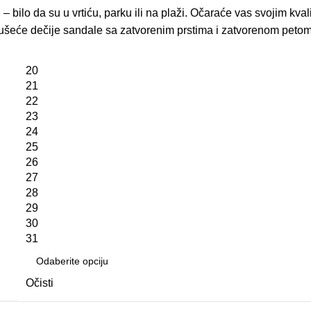
bilo da su u vrtiću, parku ili na plaži. Očaraće vas svojim kval
zosušeće dečije sandale sa zatvorenim prstima i zatvorenom pet
20
21
22
23
24
25
26
27
28
29
30
31
Očisti