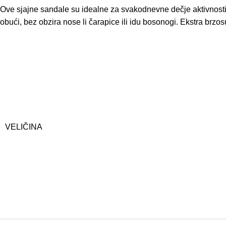
Ove sjajne sandale su idealne za svakodnevne dečje aktivnosti – 
obući, bez obzira nose li čarapice ili idu bosonogi. Ekstra br
VELIČINA