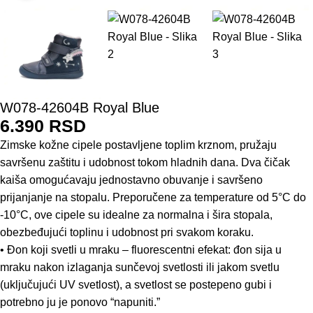
W078-42604B Royal Blue
6.390
RSD
Zimske kožne cipele postavljene toplim krznom, pružaju
savršenu zaštitu i udobnost tokom hladnih dana. Dva čičak
kaiša omogućavaju jednostavno obuvanje i savršeno
prijanjanje na stopalu. Preporučene za temperature od 5°C do
-10°C, ove cipele su idealne za normalna i šira stopala,
obezbeđujući toplinu i udobnost pri svakom koraku.
• Đon koji svetli u mraku – fluorescentni efekat: đon sija u
mraku nakon izlaganja sunčevoj svetlosti ili jakom svetlu
(uključujući UV svetlost), a svetlost se postepeno gubi i
potrebno ju je ponovo “napuniti.”