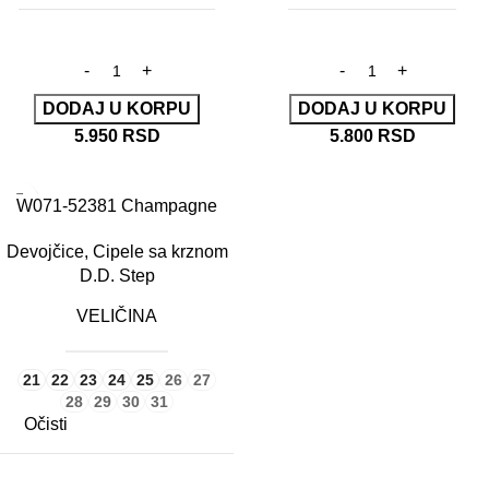
DODAJ U KORPU
DODAJ U KORPU
5.950
RSD
5.800
RSD
W071-52381 Champagne
Devojčice
,
Cipele sa krznom
D.D. Step
VELIČINA
21
22
23
24
25
26
27
28
29
30
31
Očisti