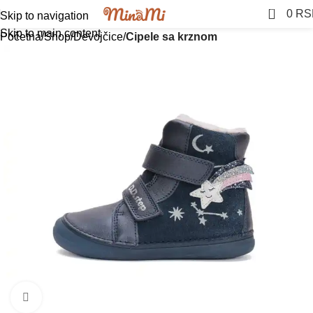
0
0
RS
Skip to navigation
Skip to main content
Početna
Shop
Devojčice
Cipele sa krznom
Click to enlarge