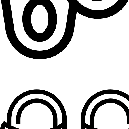
Patofne za dečake