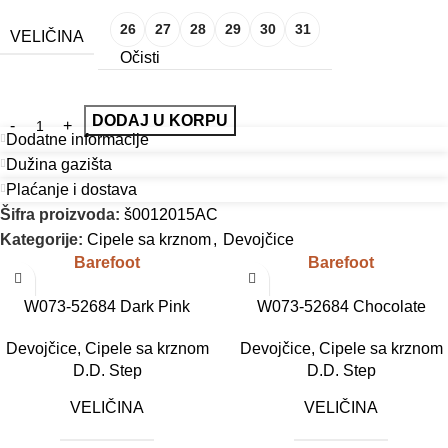
26
27
28
29
30
31
VELIČINA
Očisti
DODAJ U KORPU
Dodatne informacije
Dužina gazišta
Plaćanje i dostava
Šifra proizvoda:
š0012015AC
Kategorije:
Cipele sa krznom
,
Devojčice
Barefoot
Barefoot
W073-52684 Dark Pink
W073-52684 Chocolate
Devojčice
,
Cipele sa krznom
Devojčice
,
Cipele sa krznom
D.D. Step
D.D. Step
VELIČINA
VELIČINA