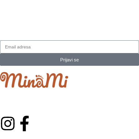
Prijavi se na naš newsletter
I dobijaj najnovija obaveštenja.
Prijavi se
Minami je porodični projekat koji je izrastao iz ljubavi prema
najmlađima.