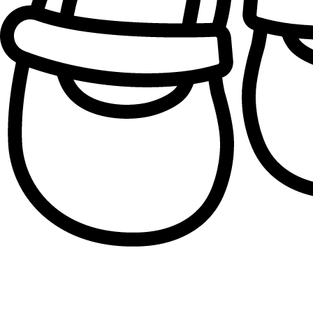
Patofne za devojčice