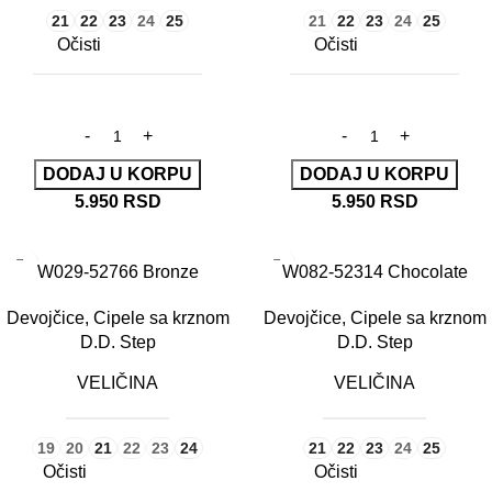
21
22
23
24
25
21
22
23
24
25
Očisti
Očisti
DODAJ U KORPU
DODAJ U KORPU
5.950
RSD
5.950
RSD
W029-52766 Bronze
W082-52314 Chocolate
Devojčice
,
Cipele sa krznom
Devojčice
,
Cipele sa krznom
D.D. Step
D.D. Step
VELIČINA
VELIČINA
19
20
21
22
23
24
21
22
23
24
25
Očisti
Očisti