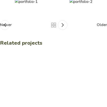
Newer
Older
Related projects
Rhoncus quisque sollicitudin
Decor