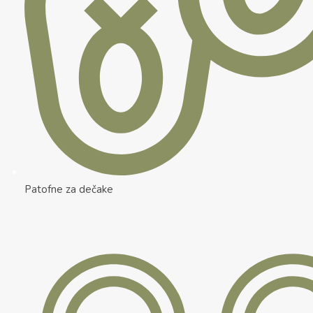
Patofne za dečake