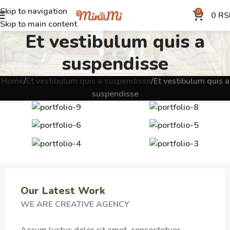
Skip to navigation
0
0
RS
Skip to main content
Et vestibulum quis a
suspendisse
Home
Et vestibulum quis a suspendisse
Et vestibulum quis a
suspendisse
Our Latest Work
WE ARE CREATIVE AGENCY
Accum luctus dolor sit amet, consectetuer