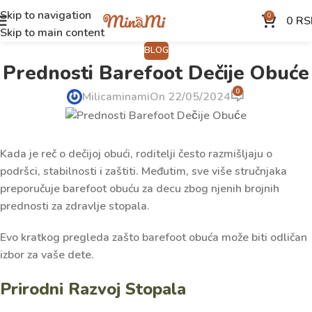
Skip to navigation
0
0
RS
Skip to main content
BLOG
Prednosti Barefoot Dečije Obuće
0
Milicaminami
On 22/05/2024
Kada je reč o dečijoj obući, roditelji često razmišljaju o
podršci, stabilnosti i zaštiti. Međutim, sve više stručnjaka
preporučuje barefoot obuću za decu zbog njenih brojnih
prednosti za zdravlje stopala.
Evo kratkog pregleda zašto barefoot obuća može biti odličan
izbor za vaše dete.
Prirodni Razvoj Stopala