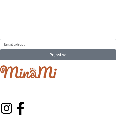
Prijavi se na naš newsletter
I dobijaj najnovija obaveštenja.
Prijavi se
Minami je porodični projekat koji je izrastao iz ljubavi prema
najmlađima.