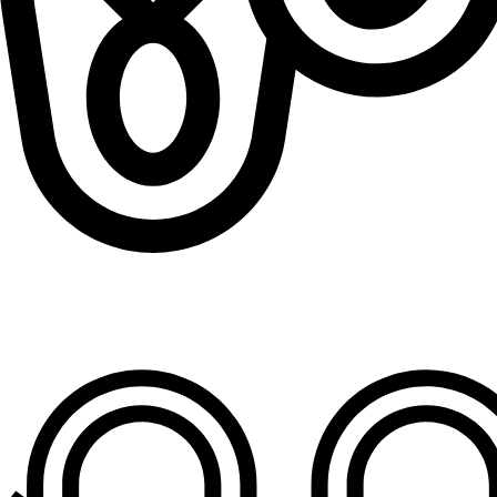
Patofne za dečake