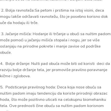
2. Bolja ravnoteža:Sa petom i prstima na istoj visini, deca
mogu lakše održavati ravnotežu, što je posebno korisno dok
uče da hodaju ili trče.
3. Jačanje mišića: Hodanje ili trčanje u obući sa nultim padom
može pomoći u jačanju mišića stopala i nogu, jer se više
oslanjaju na prirodne pokrete i manje zavise od podrške
obuće.
4. Bolje držanje: Nulti pad obuća može biti od koristi deci da
razviju bolje držanje tela, jer promoviše pravilno poravnanje
kičme i zglobova.
5. Podsticanje pravilnog hoda: Deca koja nose obuću sa
nultim padom imaju tendenciju da koriste prirodniji obrazac
hoda, što može pozitivno uticati na celokupnu biomehaniku
tela. Ove prednosti čine obuću sa nultim padom korisnom