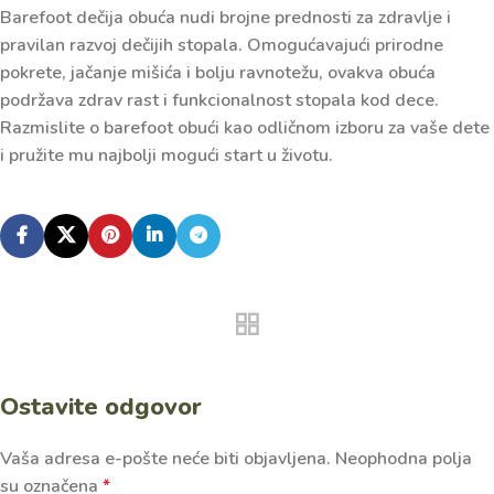
Barefoot dečija obuća nudi brojne prednosti za zdravlje i
pravilan razvoj dečijih stopala. Omogućavajući prirodne
pokrete, jačanje mišića i bolju ravnotežu, ovakva obuća
podržava zdrav rast i funkcionalnost stopala kod dece.
Razmislite o barefoot obući kao odličnom izboru za vaše dete
i pružite mu najbolji mogući start u životu.
Ostavite odgovor
Vaša adresa e-pošte neće biti objavljena.
Neophodna polja
su označena
*