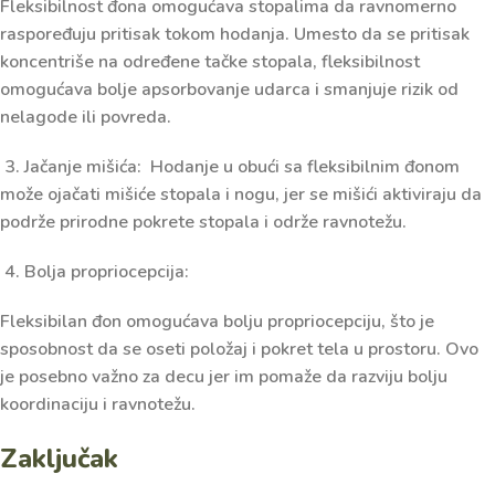
Fleksibilnost đona omogućava stopalima da ravnomerno
raspoređuju pritisak tokom hodanja. Umesto da se pritisak
koncentriše na određene tačke stopala, fleksibilnost
omogućava bolje apsorbovanje udarca i smanjuje rizik od
nelagode ili povreda.
3. Jačanje mišića: Hodanje u obući sa fleksibilnim đonom
može ojačati mišiće stopala i nogu, jer se mišići aktiviraju da
podrže prirodne pokrete stopala i održe ravnotežu.
4. Bolja propriocepcija:
Fleksibilan đon omogućava bolju propriocepciju, što je
sposobnost da se oseti položaj i pokret tela u prostoru. Ovo
je posebno važno za decu jer im pomaže da razviju bolju
koordinaciju i ravnotežu.
Zaključak