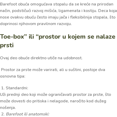
Barefoot obuća omogućava stopalu da se kreće na prirodan
način, podstičući razvoj mišića, ligamenata i kostiju. Deca koja
nose ovakvu obuću često imaju jača i fleksibilnija stopala, što
doprinosi njihovom pravilnom razvoju.
Toe-box” ili “prostor u kojem se nalaze
prsti
Ovaj deo obuće direktno utiče na udobnost.
Prostor za prste može varirati, ali u suštini, postoje dva
osnovna tipa:
1. Standardni:
Uži prednji deo koji može ograničavati prostor za prste, što
može dovesti do pritiska i nelagode, naročito kod dužeg
nošenja.
2.
Barefoot ili anatomski: