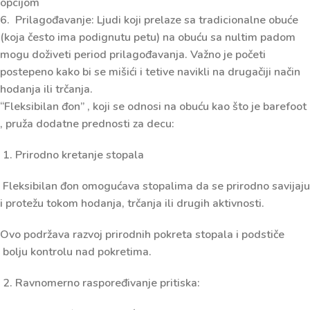
opcijom
6. Prilagođavanje: Ljudi koji prelaze sa tradicionalne obuće
(koja često ima podignutu petu) na obuću sa nultim padom
mogu doživeti period prilagođavanja. Važno je početi
postepeno kako bi se mišići i tetive navikli na drugačiji način
hodanja ili trčanja.
“
Fleksibilan đon”
, koji se odnosi na obuću kao što je barefoot
, pruža dodatne prednosti za decu:
1. Prirodno kretanje stopala
Fleksibilan đon omogućava stopalima da se prirodno savijaju
i protežu tokom hodanja, trčanja ili drugih aktivnosti.
Ovo podržava razvoj prirodnih pokreta stopala i podstiče
bolju kontrolu nad pokretima.
2. Ravnomerno raspoređivanje pritiska: