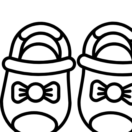
Patofne za devojčice