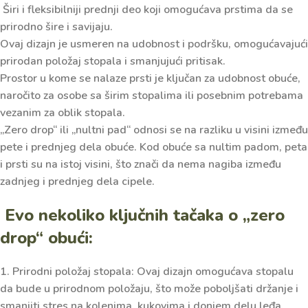
Širi i fleksibilniji prednji deo koji omogućava prstima da se
prirodno šire i savijaju.
Ovaj dizajn je usmeren na udobnost i podršku, omogućavajući
prirodan položaj stopala i smanjujući pritisak.
Prostor u kome se nalaze prsti je ključan za udobnost obuće,
naročito za osobe sa širim stopalima ili posebnim potrebama
vezanim za oblik stopala.
„
Zero drop“ ili „nultni pad“
odnosi se na razliku u visini između
pete i prednjeg dela obuće. Kod obuće sa nultim padom, peta
i prsti su na istoj visini, što znači da nema nagiba između
zadnjeg i prednjeg dela cipele.
Evo nekoliko ključnih tačaka o „zero
drop“ obući:
1. Prirodni položaj stopala: Ovaj dizajn omogućava stopalu
da bude u prirodnom položaju, što može poboljšati držanje i
smanjiti stres na kolenima, kukovima i donjem delu leđa.