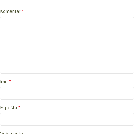
Komentar
*
Ime
*
E-pošta
*
Veb mesto